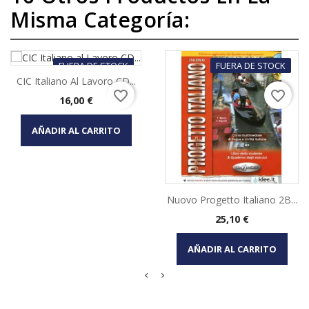
Misma Categoría:
FUERA DE STOCK
FUERA DE STOCK
CIC Italiano Al Lavoro CD...
favorite_border
favorite_border
Precio
16,00 €
AÑADIR AL CARRITO
Nuovo Progetto Italiano 2B...
Precio
25,10 €
AÑADIR AL CARRITO