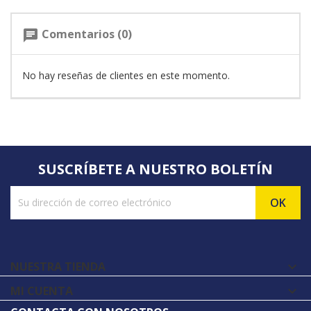
Comentarios (0)
chat
No hay reseñas de clientes en este momento.
SUSCRÍBETE A NUESTRO BOLETÍN
NUESTRA TIENDA

MI CUENTA
