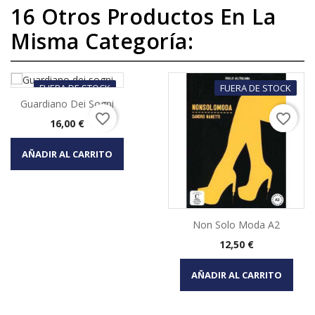
16 Otros Productos En La
Misma Categoría:
FUERA DE STOCK
FUERA DE STOCK
Guardiano Dei Sogni
favorite_border
favorite_border
Precio
16,00 €
AÑADIR AL CARRITO
Non Solo Moda A2
Precio
12,50 €
AÑADIR AL CARRITO