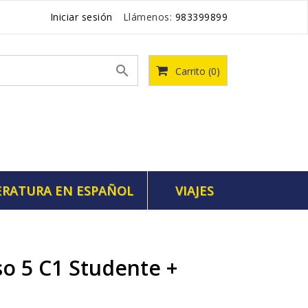
Iniciar sesión
Llámenos:
983399899

Carrito
(0)
ERATURA EN ESPAÑOL
VIAJES
o 5 C1 Studente +