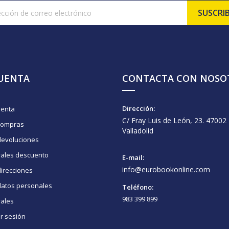
CUENTA
CONTACTA CON NOSO
Dirección:
uenta
C/ Fray Luis de León, 23. 47002
compras
Valladolid
devoluciones
vales descuento
E-mail:
info@eurobookonline.com
irecciones
datos personales
Teléfono:
983 399 899
vales
ar sesión