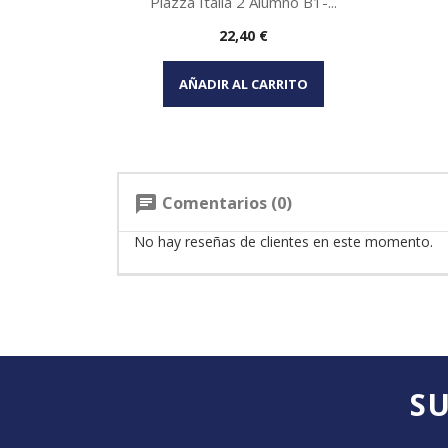
Piazza Italia 2 Alumno B1-...
Precio
22,40 €
Vista rápida

AÑADIR AL CARRITO
Comentarios (0)
chat
No hay reseñas de clientes en este momento.
SU