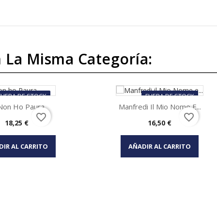
 La Misma Categoría:
FUERA DE STOCK
FUERA DE STOCK
Non Ho Paura
Manfredi Il Mio Nome E...
favorite_border
favorite_border
Precio
Precio
18,25 €
16,50 €
Vista rápida
Vista rápida

DIR AL CARRITO
AÑADIR AL CARRITO