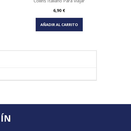
Collins Italiano Para Viajar
Precio
6,90 €
Vista rápida

AÑADIR AL CARRITO
TÍN