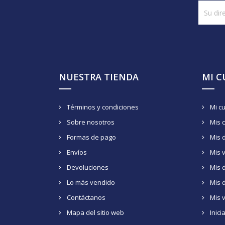
NUESTRA TIENDA
MI 
Términos y condiciones
Mi c
Sobre nosotros
Mis 
Formas de pago
Mis 
Envíos
Mis 
Devoluciones
Mis d
Lo más vendido
Mis 
Contáctanos
Mis 
Mapa del sitio web
Inici