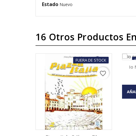
Estado
Nuevo
16 Otros Productos En
FUERA DE STOCK
Io 
favorite_border

AÑA