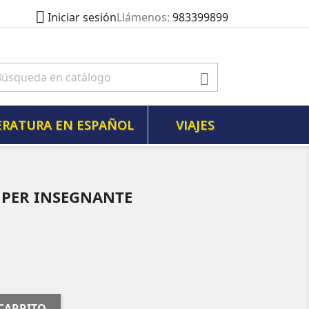

Llámenos:
983399899
Iniciar sesión

ERATURA EN ESPAÑOL
VIAJES
 PER INSEGNANTE
 CARRITO