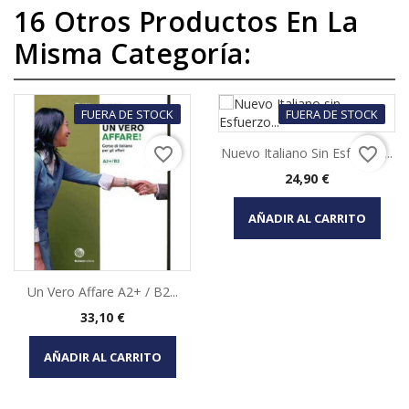
16 Otros Productos En La
Misma Categoría:
FUERA DE STOCK
FUERA DE STOCK
favorite_border
favorite_border
Nuevo Italiano Sin Esfuerzo...
Precio
24,90 €
AÑADIR AL CARRITO
Un Vero Affare A2+ / B2...
Precio
33,10 €
AÑADIR AL CARRITO