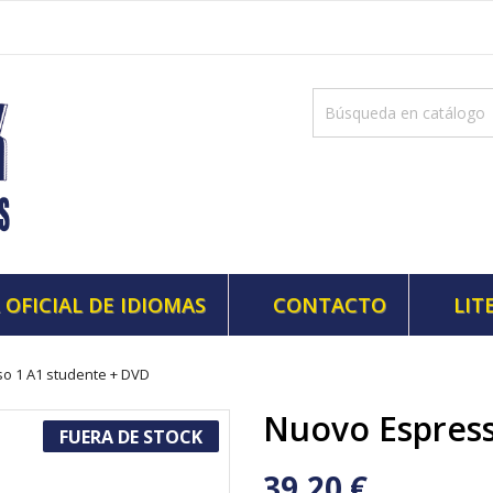
 OFICIAL DE IDIOMAS
CONTACTO
LIT
o 1 A1 studente + DVD
Nuovo Espress
FUERA DE STOCK
39,20 €