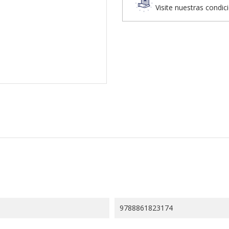
Visite nuestras condic
9788861823174