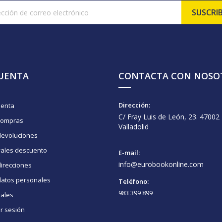
CUENTA
CONTACTA CON NOSO
Dirección:
uenta
C/ Fray Luis de León, 23. 47002
compras
Valladolid
devoluciones
vales descuento
E-mail:
info@eurobookonline.com
irecciones
datos personales
Teléfono:
983 399 899
vales
ar sesión