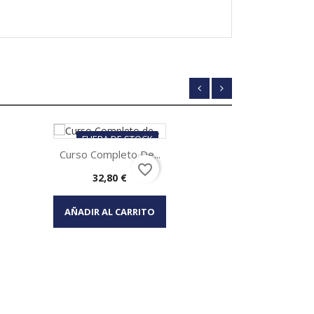
FUERA DE STOCK
Curso Completo De...
favorite_border
Precio
32,80 €
Vista rápida

AÑADIR AL CARRITO