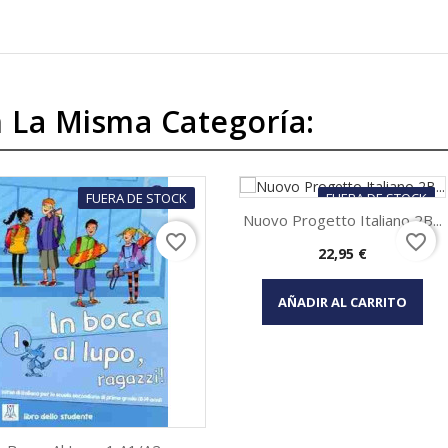
 La Misma Categoría:
FUERA DE STOCK
FUERA DE STOCK
Nuovo Progetto Italiano 2B...
favorite_border
favorite_border
Precio
22,95 €
Vista rápida

AÑADIR AL CARRITO