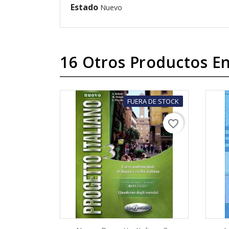
Estado
Nuevo
16 Otros Productos En
FUERA DE STOCK
favorite_border