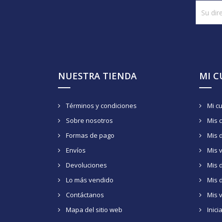
NUESTRA TIENDA
MI 
Términos y condiciones
Mi c
Sobre nosotros
Mis 
Formas de pago
Mis 
Envíos
Mis 
Devoluciones
Mis d
Lo más vendido
Mis 
Contáctanos
Mis 
Mapa del sitio web
Inici