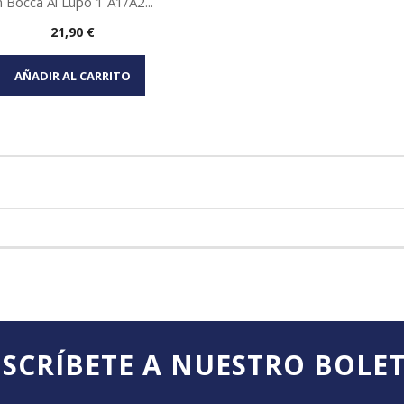
n Bocca Al Lupo 1 A1/A2...
Precio
21,90 €
Vista rápida

AÑADIR AL CARRITO
SCRÍBETE A NUESTRO BOLE