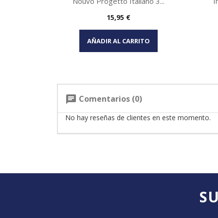
Nouvo Progetto Italiano 3...
I
Precio
15,95 €
Vista rápida

AÑADIR AL CARRITO
Comentarios (0)
chat
No hay reseñas de clientes en este momento.
SU