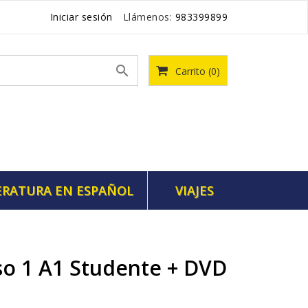
Iniciar sesión
Llámenos:
983399899

Carrito
(0)
ERATURA EN ESPAÑOL
VIAJES
o 1 A1 Studente + DVD