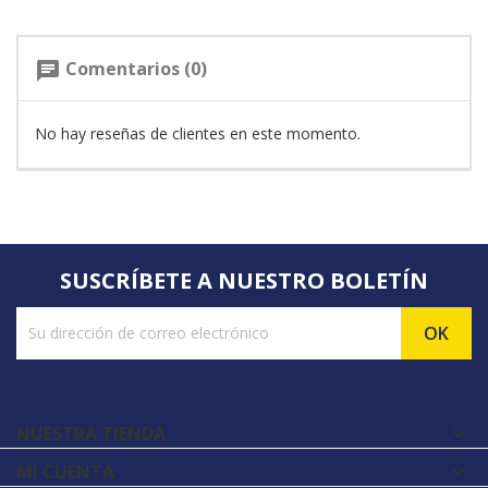
Comentarios (0)
chat
No hay reseñas de clientes en este momento.
SUSCRÍBETE A NUESTRO BOLETÍN
NUESTRA TIENDA

MI CUENTA
