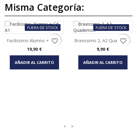
Misma Categoría:
FUERA DE STOCK
FUERA DE STOCK
favorite_border
favorite_border
Facilissimo Alumno + Cd A1
Bravissimo 2, A2 Quaderno...
Precio
Precio
19,90 €
9,90 €
AÑADIR AL CARRITO
AÑADIR AL CARRITO