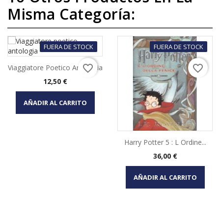
Misma Categoría:
FUERA DE STOCK
FUERA DE STOCK
favorite_border
favorite_border
Viaggiatore Poetico Antologia
Precio
12,50 €
AÑADIR AL CARRITO
Harry Potter 5 : L Ordine...
Precio
36,00 €
AÑADIR AL CARRITO