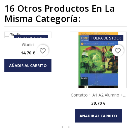
16 Otros Productos En La
Misma Categoría:
FUERA DE STOCK
FUERA DE STOCK
Giudici
favorite_border
favorite_border
Precio
14,70 €
AÑADIR AL CARRITO
Contatto 1 A1 A2 Alumno +...
Precio
39,70 €
AÑADIR AL CARRITO