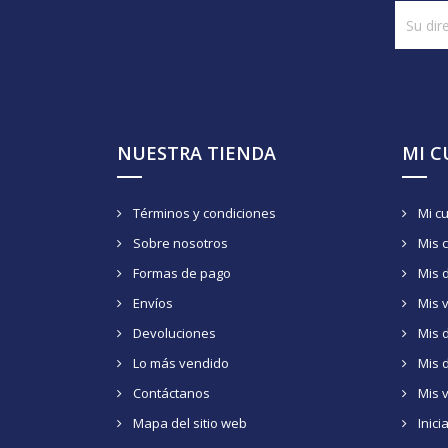
NUESTRA TIENDA
MI 
Términos y condiciones
Mi c
Sobre nosotros
Mis 
Formas de pago
Mis 
Envíos
Mis 
Devoluciones
Mis d
Lo más vendido
Mis 
Contáctanos
Mis 
Mapa del sitio web
Inici