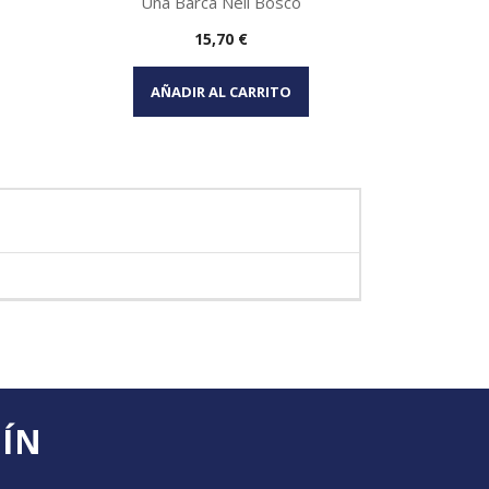
Una Barca Nell Bosco
Precio
15,70 €
Vista rápida

AÑADIR AL CARRITO
AÑA
TÍN