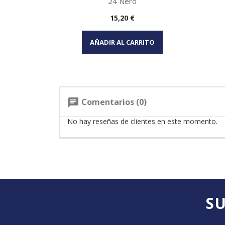
24 Nero
Precio
15,20 €
Vista rápida

AÑADIR AL CARRITO
Comentarios (0)
chat
No hay reseñas de clientes en este momento.
SU