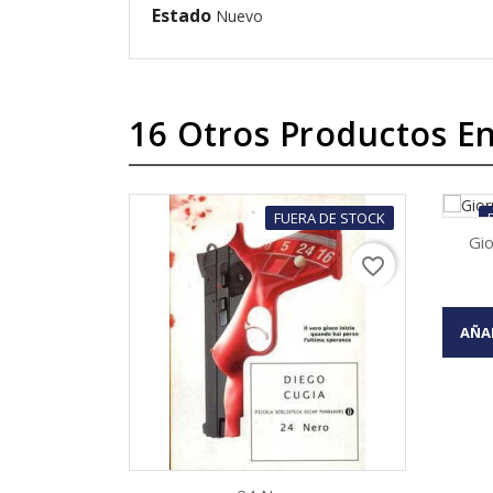
Estado
Nuevo
16 Otros Productos En
FUERA DE STOCK
Gio
favorite_border

AÑA