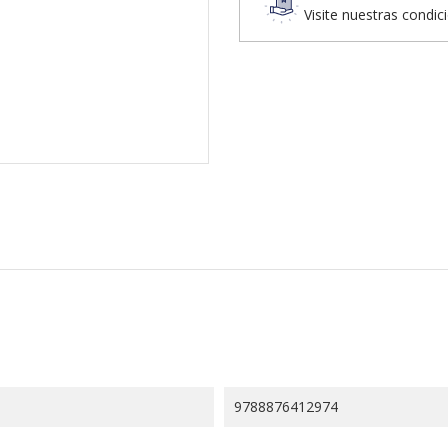
Visite nuestras condic
9788876412974