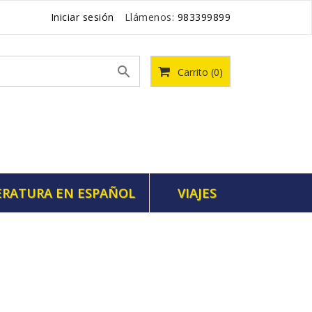
Iniciar sesión
Llámenos:
983399899

Carrito
(0)
ERATURA EN ESPAÑOL
VIAJES