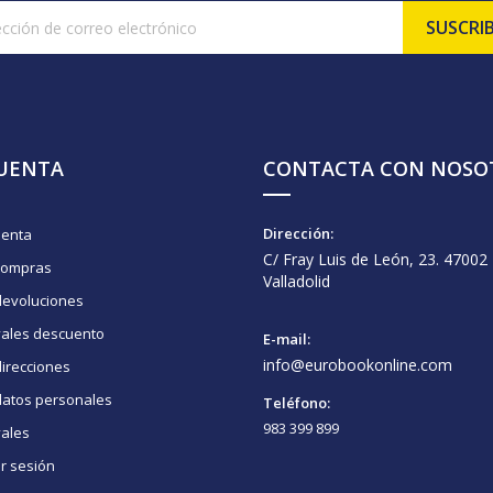
CUENTA
CONTACTA CON NOSO
Dirección:
uenta
C/ Fray Luis de León, 23. 47002
compras
Valladolid
devoluciones
vales descuento
E-mail:
info@eurobookonline.com
irecciones
datos personales
Teléfono:
983 399 899
vales
ar sesión