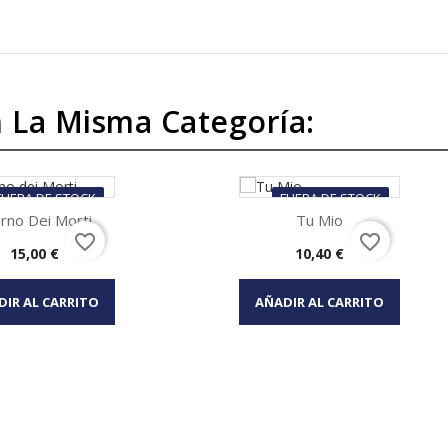
 La Misma Categoría:
FUERA DE STOCK
FUERA DE STOCK
rno Dei Morti
Tu Mio
favorite_border
favorite_border
Precio
Precio
15,00 €
10,40 €
Vista rápida
Vista rápida

DIR AL CARRITO
AÑADIR AL CARRITO