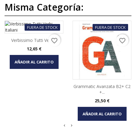
Misma Categoría:
FUERA DE STOCK
FUERA DE STOCK
favorite_border
favorite_border
Verbissimo Tutti Verbi...
Precio
12,65 €
AÑADIR AL CARRITO
Grammatic Avanzata B2+ C2
+...
Precio
25,50 €
AÑADIR AL CARRITO