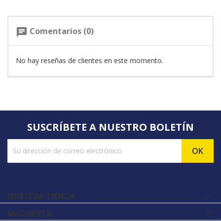
Comentarios (0)
chat
No hay reseñas de clientes en este momento.
SUSCRÍBETE A NUESTRO BOLETÍN
NUESTRA TIENDA

MI CUENTA
