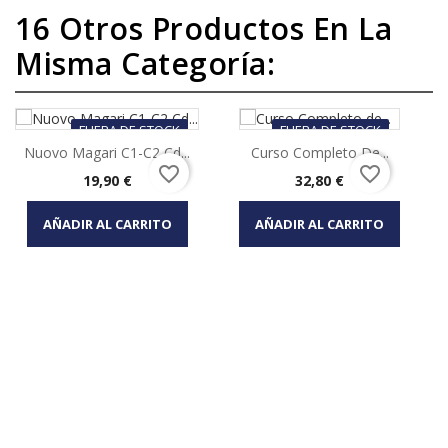
16 Otros Productos En La
Misma Categoría:
FUERA DE STOCK
FUERA DE STOCK
Nuovo Magari C1-C2 Cd...
Curso Completo De...
favorite_border
favorite_border
Precio
Precio
19,90 €
32,80 €
AÑADIR AL CARRITO
AÑADIR AL CARRITO