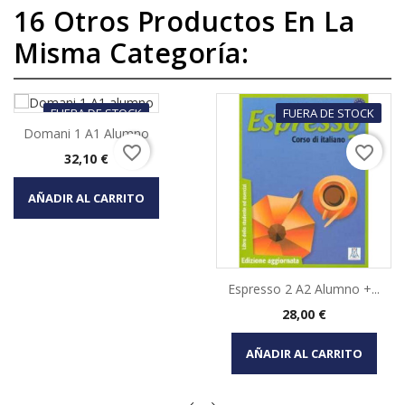
16 Otros Productos En La
Misma Categoría:
FUERA DE STOCK
FUERA DE STOCK
Domani 1 A1 Alumno
favorite_border
favorite_border
Precio
32,10 €
AÑADIR AL CARRITO
Espresso 2 A2 Alumno +...
Precio
28,00 €
AÑADIR AL CARRITO