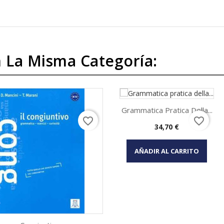
 La Misma Categoría:
Grammatica Pratica Della...
favorite_border
favorite_border
Precio
34,70 €
Vista rápida

AÑADIR AL CARRITO