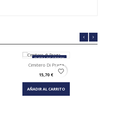
FUERA DE STOCK
Cimitero Di Praga
favorite_border
Precio
15,70 €
Vista rápida

AÑADIR AL CARRITO