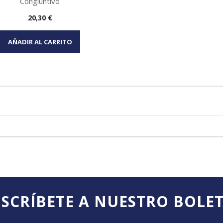
Congiuntivo
Precio
20,30 €
Vista rápida

AÑADIR AL CARRITO
SCRÍBETE A NUESTRO BOLE