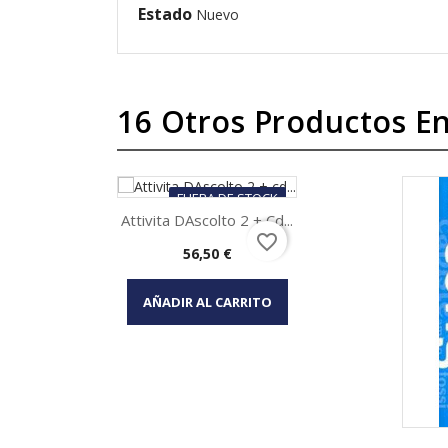
Estado
Nuevo
16 Otros Productos En
FUERA DE STOCK
Attivita DAscolto 2 + Cd...
favorite_border
Precio
56,50 €
Vista rápida

AÑADIR AL CARRITO