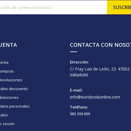
CUENTA
CONTACTA CON NOSO
Dirección:
uenta
C/ Fray Luis de León, 23. 47002
compras
Valladolid
devoluciones
vales descuento
E-mail:
info@eurobookonline.com
irecciones
datos personales
Teléfono:
983 399 899
vales
ar sesión