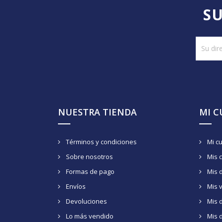
SU
NUESTRA TIENDA
MI 
Términos y condiciones
Mi c
Sobre nosotros
Mis 
Formas de pago
Mis 
Envíos
Mis 
Devoluciones
Mis d
Lo más vendido
Mis 