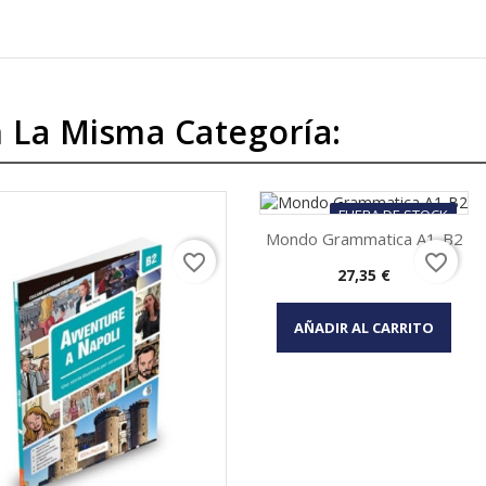
 La Misma Categoría:
FUERA DE STOCK
Mondo Grammatica A1-B2
favorite_border
favorite_border
Precio
27,35 €
Vista rápida

AÑADIR AL CARRITO