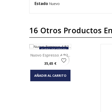
Estado
Nuevo
16 Otros Productos En
FUERA DE STOCK
Nuovo Espresso 4 B2...
favorite_border
Precio
35,65 €
Vista rápida

AÑADIR AL CARRITO