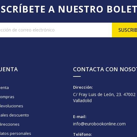
SCRÍBETE A NUESTRO BOLE
CUENTA
CONTACTA CON NOSO
Dirección:
uenta
C/ Fray Luis de León, 23. 47002
compras
Valladolid
devoluciones
vales descuento
E-mail:
info@eurobookonline.com
irecciones
datos personales
Teléfono: