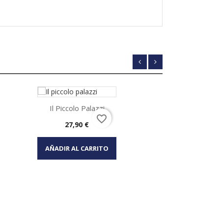
Il Piccolo Palazzi
favorite_border
Precio
27,90 €
Vista rápida

AÑADIR AL CARRITO