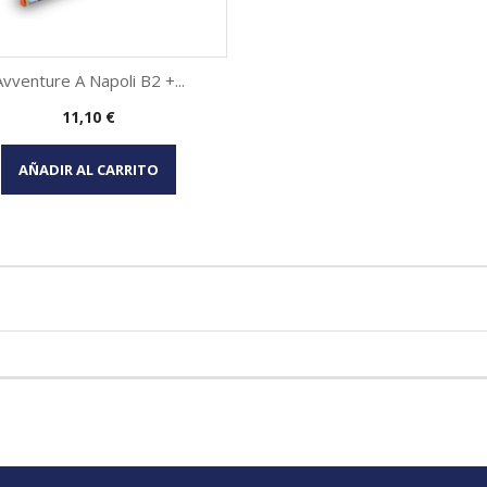
Avventure A Napoli B2 +...
Precio
11,10 €
Vista rápida

AÑADIR AL CARRITO