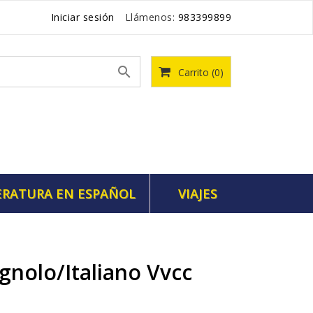
Iniciar sesión
Llámenos:
983399899

Carrito
(0)
ERATURA EN ESPAÑOL
VIAJES
gnolo/Italiano Vvcc