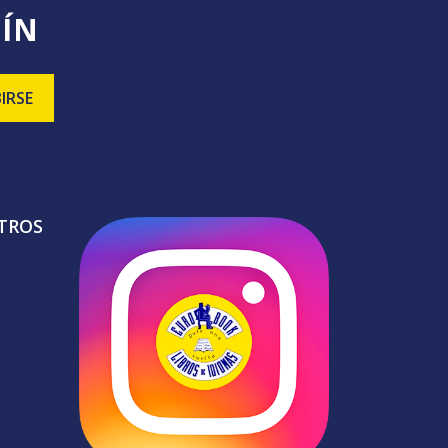
TÍN
TROS