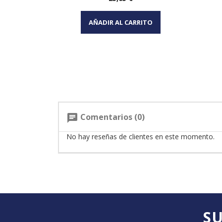
Vista rápida

AÑADIR AL CARRITO
Comentarios (0)
chat
No hay reseñas de clientes en este momento.
SU