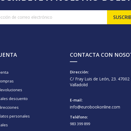
CUENTA
CONTACTA CON NOSO
Dirección:
uenta
C/ Fray Luis de León, 23. 47002
compras
Valladolid
devoluciones
vales descuento
E-mail:
info@eurobookonline.com
irecciones
datos personales
Teléfono:
983 399 899
vales