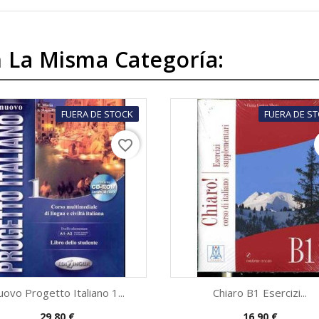
 La Misma Categoría:
FUERA DE STOCK
FUERA DE S
favorite_border
ovo Progetto Italiano 1...
Chiaro B1 Esercizi...
Precio
Precio
29,80 €
16,90 €