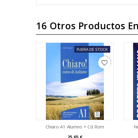
16 Otros Productos En
FUERA DE STOCK
favorite_border
Chiaro A1 Alumno + Cd Rom
Nu
Precio
25,65 €