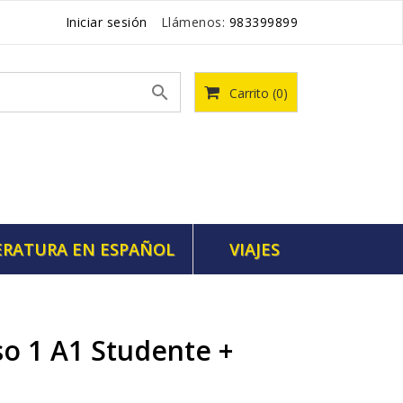
Iniciar sesión
Llámenos:
983399899

Carrito
(0)
ERATURA EN ESPAÑOL
VIAJES
o 1 A1 Studente +