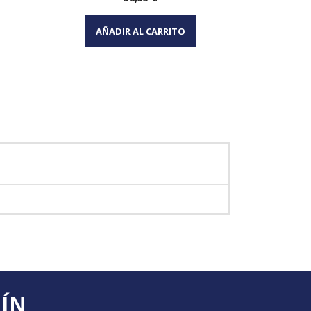
Vista rápida

AÑADIR AL CARRITO
AÑA
TÍN