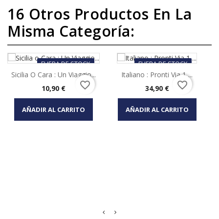
16 Otros Productos En La
Misma Categoría:
FUERA DE STOCK
FUERA DE STOCK
Sicilia O Cara : Un Viaggio...
Italiano : Pronti Via 1,...
favorite_border
favorite_border
Precio
Precio
10,90 €
34,90 €
AÑADIR AL CARRITO
AÑADIR AL CARRITO