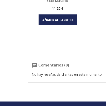
Ciao Maschio
Precio
11,20 €
Vista rápida

AÑADIR AL CARRITO
Comentarios (0)
chat
No hay reseñas de clientes en este momento.