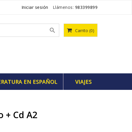
Iniciar sesión
Llámenos:
983399899

Carrito
(0)
ERATURA EN ESPAÑOL
VIAJES
o + Cd A2