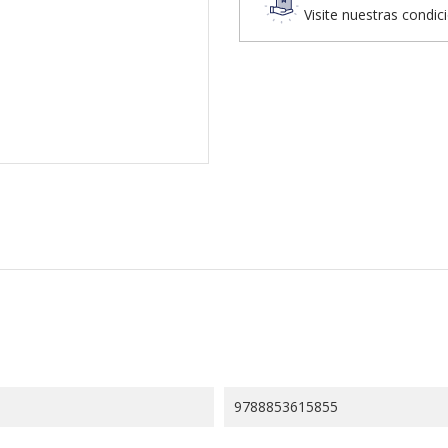
Visite nuestras condic
9788853615855