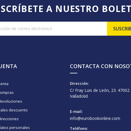
SCRÍBETE A NUESTRO BOLE
CUENTA
CONTACTA CON NOSO
Dirección:
uenta
C/ Fray Luis de León, 23. 47002
compras
Valladolid
devoluciones
vales descuento
E-mail:
info@eurobookonline.com
irecciones
datos personales
Teléfono: