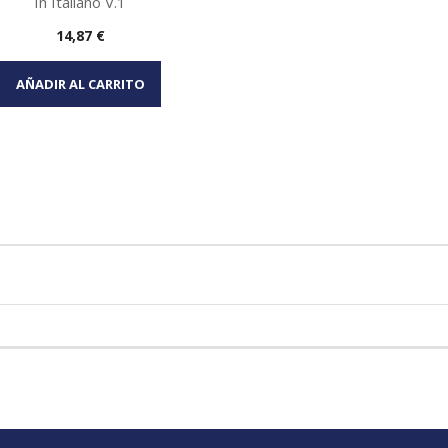
In Italiano V.1
Precio
14,87 €
Vista rápida

AÑADIR AL CARRITO