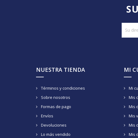
SU
NUESTRA TIENDA
MI 
Términos y condiciones
Mi c
Sobre nosotros
Mis 
Formas de pago
Mis 
Envíos
Mis 
Devoluciones
Mis d
Lo más vendido
Mis 