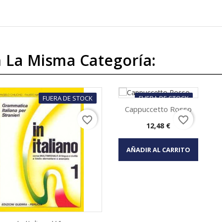
 La Misma Categoría:
FUERA DE STOCK
FUERA DE STOCK
Cappuccetto Rosso
favorite_border
favorite_border
Precio
12,48 €
Vista rápida

AÑADIR AL CARRITO