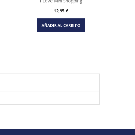
I Love Mini Shopping
Precio
12,95 €
Vista rápida

La Venec
AÑADIR AL CARRITO
AÑA