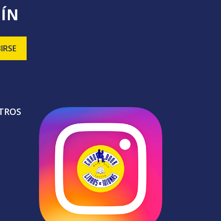
TÍN
TROS