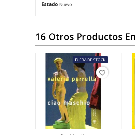
Estado
Nuevo
16 Otros Productos En
FUERA DE STOCK
favorite_border