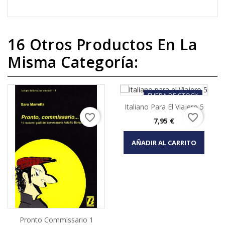
16 Otros Productos En La
Misma Categoría:
FUERA DE STOCK
Italiano Para El Viajero 5
favorite_border
favorite_border
Precio
7,95 €
AÑADIR AL CARRITO
Pronto Commissario 1