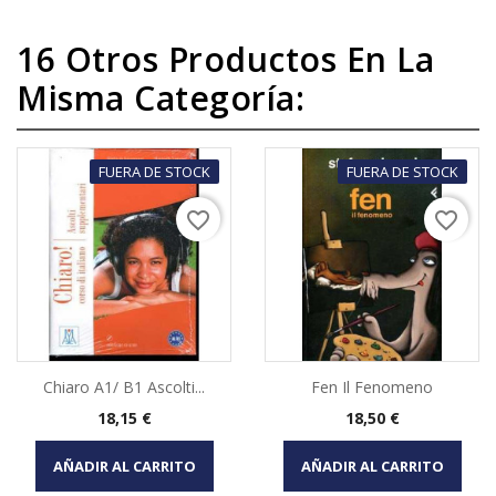
16 Otros Productos En La
Misma Categoría:
FUERA DE STOCK
FUERA DE STOCK
favorite_border
favorite_border
Chiaro A1/ B1 Ascolti...
Fen Il Fenomeno
Precio
Precio
18,15 €
18,50 €
AÑADIR AL CARRITO
AÑADIR AL CARRITO