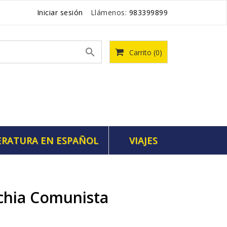
Iniciar sesión
Llámenos:
983399899

Carrito
(0)
ERATURA EN ESPAÑOL
VIAJES
chia Comunista