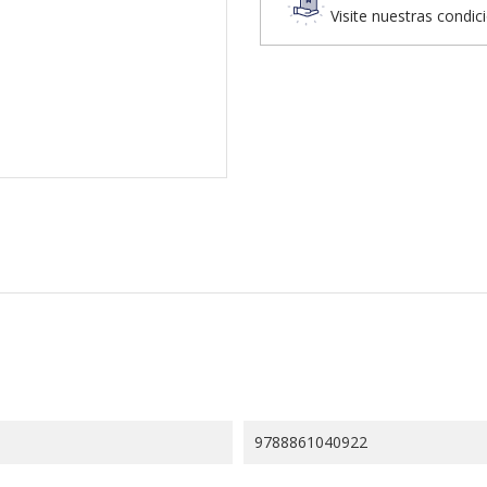
Visite nuestras condic
9788861040922