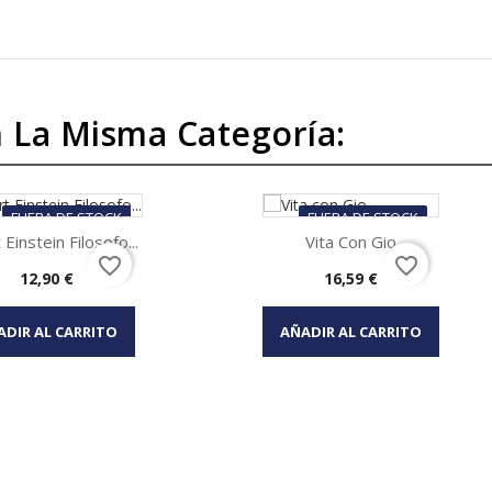
 La Misma Categoría:
FUERA DE STOCK
FUERA DE STOCK
 Einstein Filosofo...
Vita Con Gio
favorite_border
favorite_border
Precio
Precio
12,90 €
16,59 €
Vista rápida
Vista rápida


ADIR AL CARRITO
AÑADIR AL CARRITO