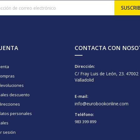
CUENTA
CONTACTA CON NOSO
Dirección:
uenta
C/ Fray Luis de León, 23. 47002
compras
Valladolid
devoluciones
vales descuento
E-mail:
info@eurobookonline.com
irecciones
datos personales
Teléfono:
983 399 899
vales
ar sesión