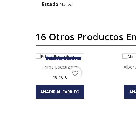
Estado
Nuevo
16 Otros Productos En
FUERA DE STOCK
Prima Esecuzione
Albert
favorite_border
Precio
18,10 €
Vista rápida

AÑADIR AL CARRITO
AÑ