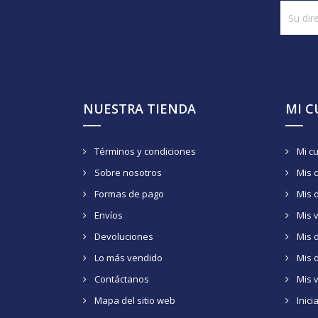
NUESTRA TIENDA
MI 
Términos y condiciones
Mi c
Sobre nosotros
Mis 
Formas de pago
Mis 
Envíos
Mis 
Devoluciones
Mis d
Lo más vendido
Mis 
Contáctanos
Mis 
Mapa del sitio web
Inici