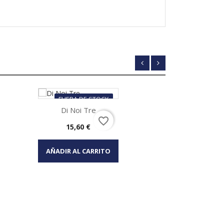
FUERA DE STOCK
Di Noi Tre
favorite_border
Precio
15,60 €
Vista rápida

AÑADIR AL CARRITO