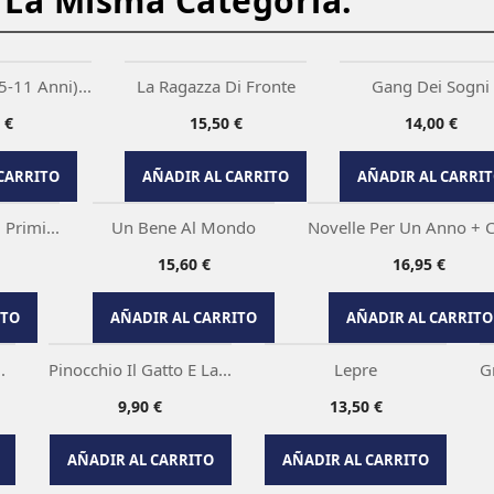
 La Misma Categoría:
 DE STOCK
FUERA DE STOCK
FUERA DE STOC
(5-11 Anni)...
La Ragazza Di Fronte
Gang Dei Sogni
o
Precio
Precio
 €
15,50 €
14,00 €


rápida
Vista rápida
Vista rápid
CARRITO
AÑADIR AL CARRITO
AÑADIR AL CARRI
STOCK
FUERA DE STOCK
Primi...
Un Bene Al Mondo
Novelle Per Un Anno + 
Precio
Precio
15,60 €
16,95 €


da
Vista rápida
Vista rápida
ITO
AÑADIR AL CARRITO
AÑADIR AL CARRITO
FUERA DE STOCK
FUERA DE STOCK
.
Pinocchio Il Gatto E La...
Lepre
G
Precio
Precio
9,90 €
13,50 €


Vista rápida
Vista rápida
AÑADIR AL CARRITO
AÑADIR AL CARRITO