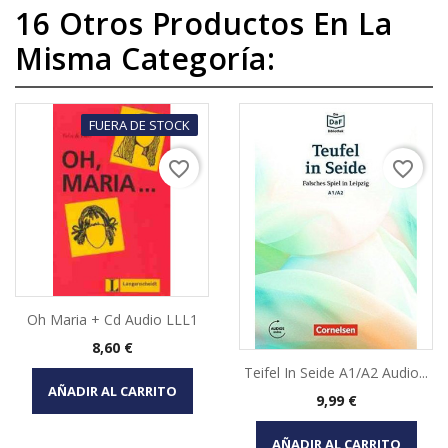
16 Otros Productos En La
Misma Categoría:
FUERA DE STOCK
favorite_border
favorite_border
Oh Maria + Cd Audio LLL1
Precio
8,60 €
Teifel In Seide A1/A2 Audio...
AÑADIR AL CARRITO
Precio
9,99 €
AÑADIR AL CARRITO