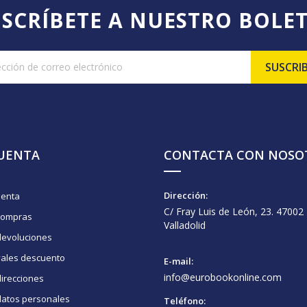
SCRÍBETE A NUESTRO BOLE
CUENTA
CONTACTA CON NOSO
Dirección:
uenta
C/ Fray Luis de León, 23. 47002
compras
Valladolid
devoluciones
vales descuento
E-mail:
info@eurobookonline.com
irecciones
datos personales
Teléfono: