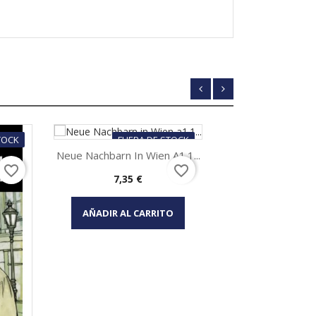
TOCK
FUERA DE STOCK
FUE
Neue Nachbarn In Wien A1.1...
Ferien Bei 
favorite_border
favorite_border
Precio
Pr
7,35 €
7,
Vista rápida
Vis


AÑADIR AL CARRITO
AÑADIR 