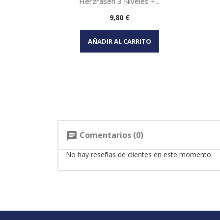
Herzrasen 3 Niveles +...
Precio
9,80 €
Vista rápida

AÑADIR AL CARRITO
Comentarios (0)
chat
No hay reseñas de clientes en este momento.