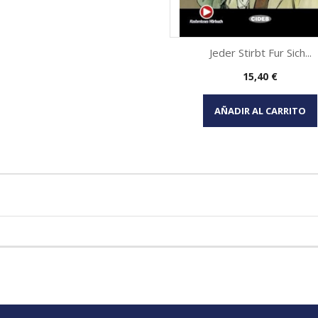
Jeder Stirbt Fur Sich...
Precio
15,40 €
Vista rápida

AÑADIR AL CARRITO