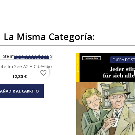
 La Misma Categoría:
FUERA DE STOCK
FUERA DE S
ote Im See A2 + Cd Audio
favorite_border
Precio
12,80 €
Vista rápida

AÑADIR AL CARRITO