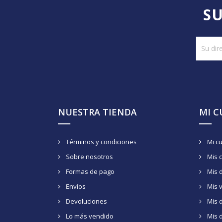
SU
NUESTRA TIENDA
MI 
Términos y condiciones
Mi c
Sobre nosotros
Mis 
Formas de pago
Mis 
Envíos
Mis 
Devoluciones
Mis d
Lo más vendido
Mis 