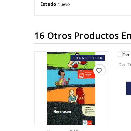
Estado
Nuevo
16 Otros Productos En
FUERA DE STOCK
Der T
favorite_border