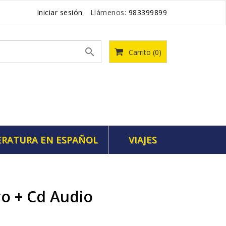
Iniciar sesión
Llámenos:
983399899

Carrito
(0)
ERATURA EN ESPAÑOL
VIAJES
ro + Cd Audio