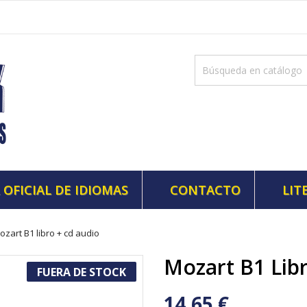
 OFICIAL DE IDIOMAS
CONTACTO
LIT
ozart B1 libro + cd audio
Mozart B1 Lib
FUERA DE STOCK
14,65 €