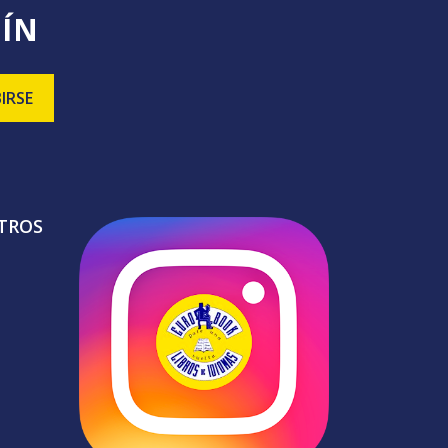
TÍN
TROS