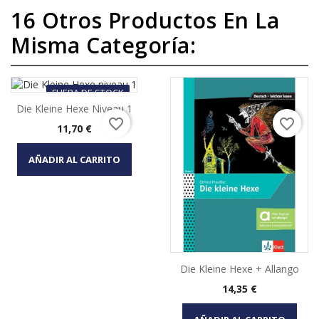
16 Otros Productos En La
Misma Categoría:
FUERA DE STOCK
Die Kleine Hexe Niveau 1
favorite_border
favorite_border
Precio
11,70 €
AÑADIR AL CARRITO
Die Kleine Hexe + Allango
Precio
14,35 €