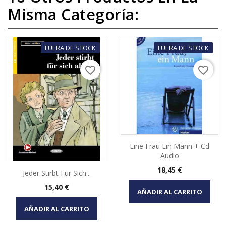
Misma Categoría:
FUERA DE STOCK
FUERA DE STOCK
favorite_border
favorite_border
Eine Frau Ein Mann + Cd
Audio
Precio
18,45 €
Jeder Stirbt Fur Sich...
Precio
15,40 €
AÑADIR AL CARRITO
AÑADIR AL CARRITO