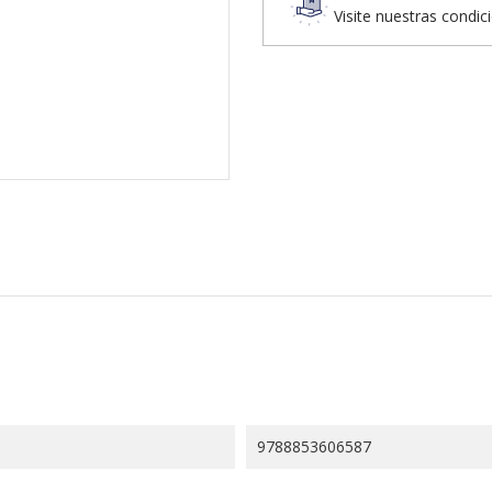
Visite nuestras condic
9788853606587