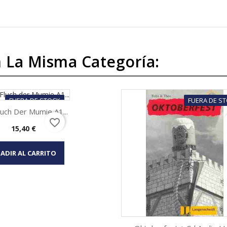
 La Misma Categoría:
FUERA DE STOCK
FUERA DE S
luch Der Mumie A1...
favorite_border
Precio
15,40 €
Vista rápida

ADIR AL CARRITO