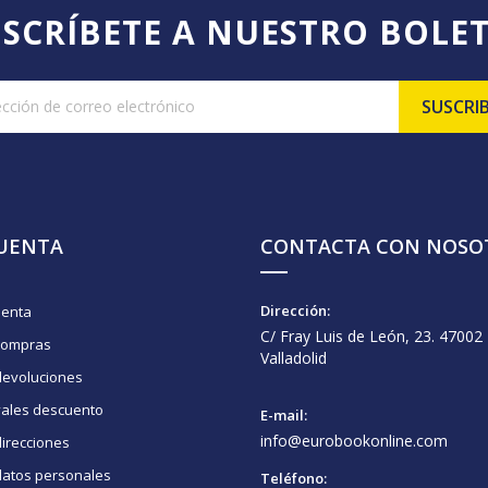
SCRÍBETE A NUESTRO BOLE
CUENTA
CONTACTA CON NOSO
Dirección:
uenta
C/ Fray Luis de León, 23. 47002
compras
Valladolid
devoluciones
vales descuento
E-mail:
info@eurobookonline.com
irecciones
datos personales
Teléfono: