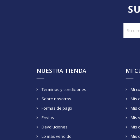
SU
NUESTRA TIENDA
MI 
Términos y condiciones
Mi c
Sobre nosotros
Mis 
Formas de pago
Mis 
Envíos
Mis 
Devoluciones
Mis d
Lo más vendido
Mis 