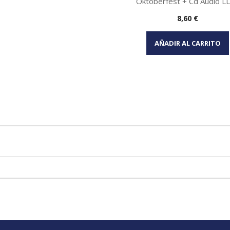
Oktoberfest + Cd Audio L
Precio
8,60 €
Vista rápida

AÑADIR AL CARRITO