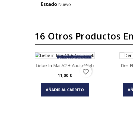
Estado
Nuevo
16 Otros Productos En
FUERA DE STOCK
Liebe In Mai A2 + Audio Web
Der F
favorite_border
Precio
11,00 €
Vista rápida

AÑADIR AL CARRITO
AÑ