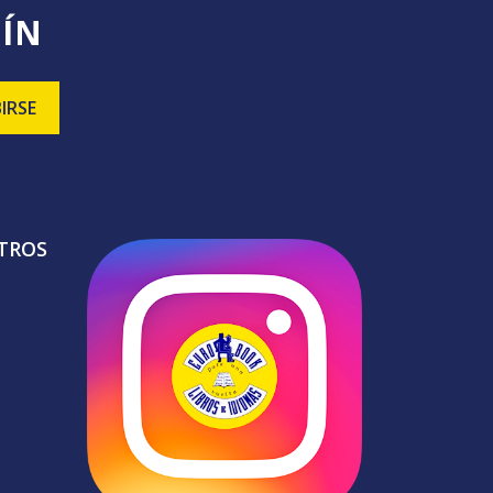
TÍN
TROS