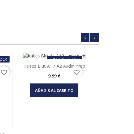
TOCK
FUERA DE STOCK
Kaltes Blut A1 / A2 Audio Web
favorite_border
favorite_border
Precio
9,99 €
Vista rápida

AÑADIR AL CARRITO