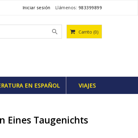
Iniciar sesión
Llámenos:
983399899

Carrito
(0)
ERATURA EN ESPAÑOL
VIAJES
 Eines Taugenichts