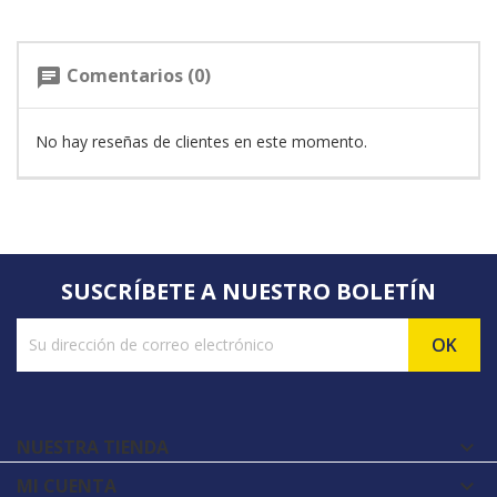
Comentarios (0)
chat
No hay reseñas de clientes en este momento.
SUSCRÍBETE A NUESTRO BOLETÍN
NUESTRA TIENDA

MI CUENTA
