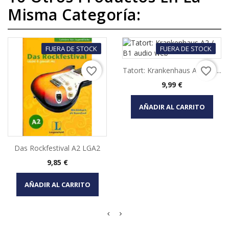
Misma Categoría:
FUERA DE STOCK
FUERA DE STOCK
favorite_border
favorite_border
Tatort: Krankenhaus A2 / B1...
Precio
9,99 €
AÑADIR AL CARRITO
Das Rockfestival A2 LGA2
Precio
9,85 €
AÑADIR AL CARRITO