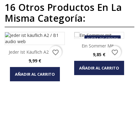
16 Otros Productos En La
Misma Categoría:
FUERA DE STOCK
Ein Sommer Mit...
favorite_border
favorite_border
Jeder Ist Käuflich A2 / B1...
Precio
9,85 €
Precio
9,99 €
AÑADIR AL CARRITO
AÑADIR AL CARRITO