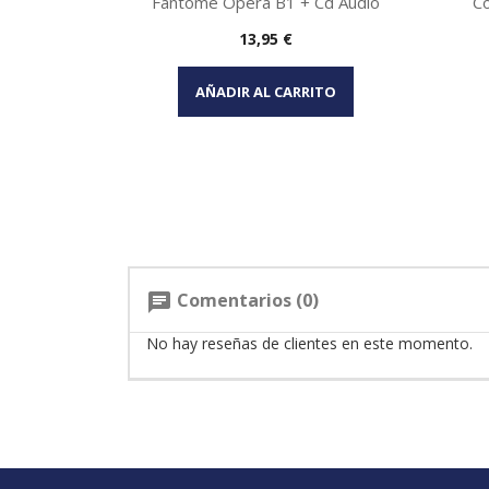
Fantome Opera B1 + Cd Audio
Co
Precio
13,95 €
Vista rápida

AÑADIR AL CARRITO
Comentarios (0)
chat
No hay reseñas de clientes en este momento.