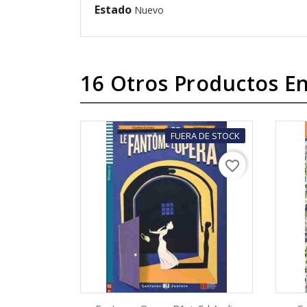
Estado
Nuevo
16 Otros Productos En
FUERA DE STOCK
favorite_border