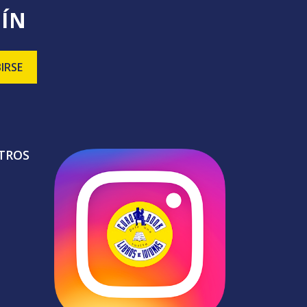
TÍN
TROS