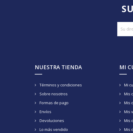
SU
NUESTRA TIENDA
MI 
Términos y condiciones
Mi c
Sobre nosotros
Mis 
Formas de pago
Mis 
Envíos
Mis 
Devoluciones
Mis d
Lo más vendido
Mis 