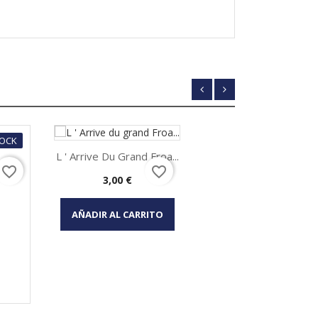
TOCK
L ' Arrive Du Grand Froa...
favorite_border
favorite_border
Precio
3,00 €
Vista rápida

AÑADIR AL CARRITO