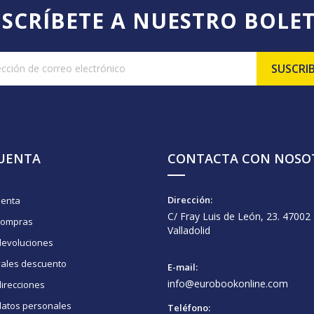
SCRÍBETE A NUESTRO BOLE
CUENTA
CONTACTA CON NOSO
Dirección:
uenta
C/ Fray Luis de León, 23. 47002
compras
Valladolid
devoluciones
vales descuento
E-mail:
info@eurobookonline.com
irecciones
datos personales
Teléfono: