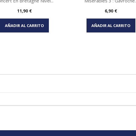
ncert En Bretagne Nivel...
Miserables 3 : Gavroche..
Precio
Precio
11,90 €
6,90 €
Vista rápida
Vista rápida


AÑADIR AL CARRITO
AÑADIR AL CARRITO