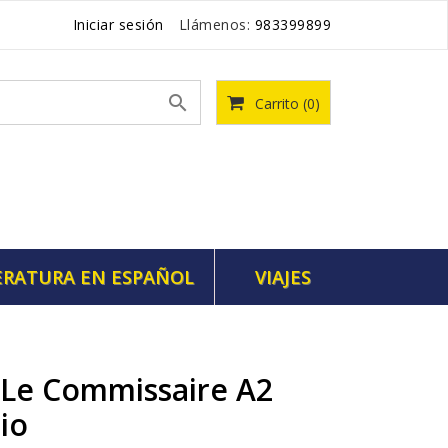
Iniciar sesión
Llámenos:
983399899

Carrito
(0)
ERATURA EN ESPAÑOL
VIAJES
r Le Commissaire A2
io