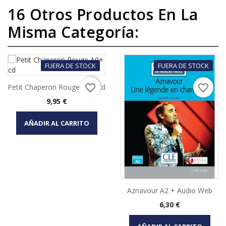
16 Otros Productos En La
Misma Categoría:
FUERA DE STOCK
FUERA DE STOCK
favorite_border
favorite_border
Petit Chaperon Rouge A0+ Cd
Precio
9,95 €
AÑADIR AL CARRITO
Aznavour A2 + Audio Web
Precio
6,30 €