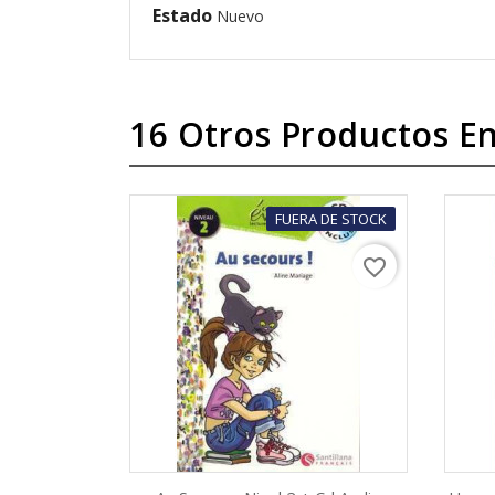
Estado
Nuevo
16 Otros Productos En
FUERA DE STOCK
favorite_border