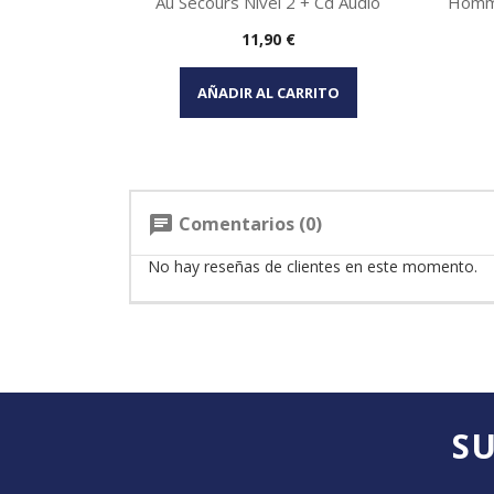
Au Secours Nivel 2 + Cd Audio
Homme
Precio
11,90 €
Vista rápida

AÑADIR AL CARRITO
Comentarios (0)
chat
No hay reseñas de clientes en este momento.
SU