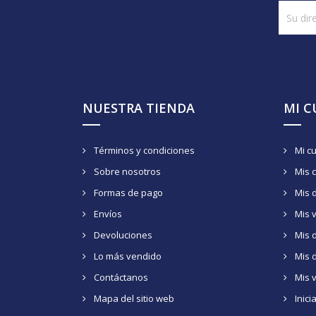
NUESTRA TIENDA
MI 
Términos y condiciones
Mi c
Sobre nosotros
Mis 
Formas de pago
Mis 
Envíos
Mis 
Devoluciones
Mis d
Lo más vendido
Mis 
Contáctanos
Mis 
Mapa del sitio web
Inici