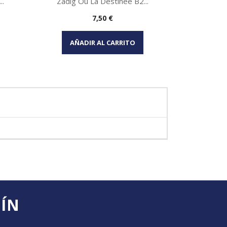
..
Zadig Ou La Destinee B2...
Precio
7,50 €
Vista rápida

AÑADIR AL CARRITO
TÍN