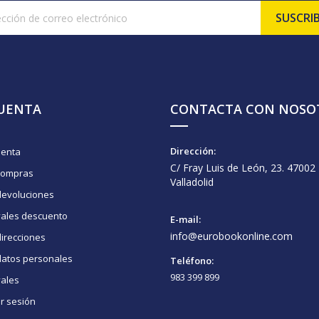
CUENTA
CONTACTA CON NOSO
Dirección:
uenta
C/ Fray Luis de León, 23. 47002
compras
Valladolid
devoluciones
vales descuento
E-mail:
info@eurobookonline.com
irecciones
datos personales
Teléfono:
983 399 899
vales
ar sesión