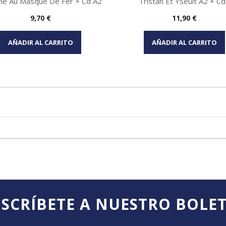
 Au Masque De Fer + Cd A2
Tristan Et Yseult A2 + Cd.
Precio
Precio
9,70 €
11,90 €
Vista rápida
Vista rápida


AÑADIR AL CARRITO
AÑADIR AL CARRITO
SCRÍBETE A NUESTRO BOLE