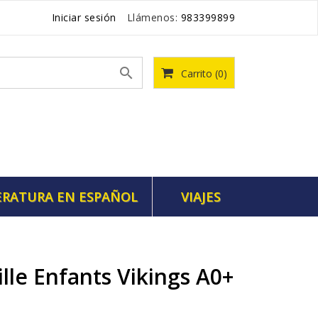
Iniciar sesión
Llámenos:
983399899

Carrito
(0)
ERATURA EN ESPAÑOL
VIAJES
lle Enfants Vikings A0+