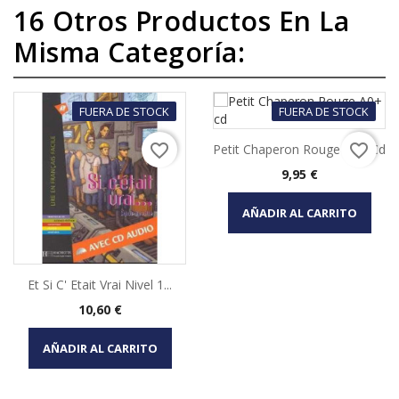
16 Otros Productos En La
Misma Categoría:
FUERA DE STOCK
FUERA DE STOCK
favorite_border
favorite_border
Petit Chaperon Rouge A0+ Cd
Precio
9,95 €
AÑADIR AL CARRITO
Et Si C' Etait Vrai Nivel 1...
Precio
10,60 €
AÑADIR AL CARRITO