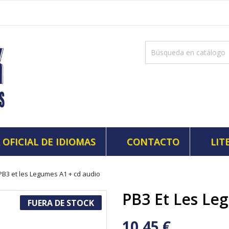
 OFICIAL DE IDIOMAS
CONTACTO
LIT
PB3 et les Legumes A1 + cd audio
PB3 Et Les Le
FUERA DE STOCK
10,45 €