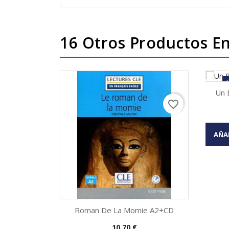
16 Otros Productos En
Un B
favorite_border

AÑA
Roman De La Momie A2+CD
Precio
10,70 €