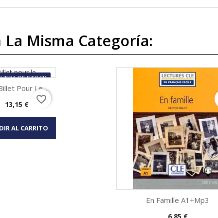
 La Misma Categoría:
FUERA DE STOCK
illet Pour Le...
favorite_border
Precio
13,15 €
Vista rápida
DIR AL CARRITO
En Famille A1+mp3
Precio
6,85 €