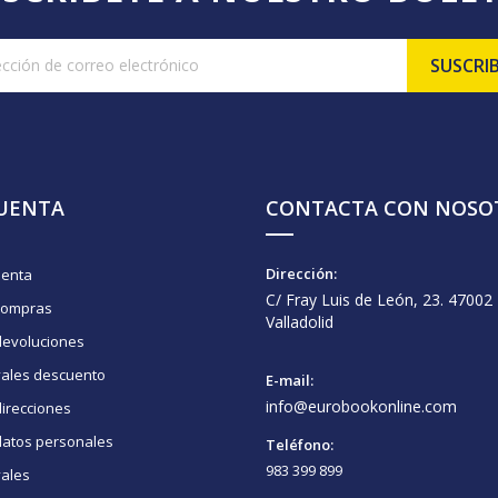
CUENTA
CONTACTA CON NOSO
Dirección:
uenta
C/ Fray Luis de León, 23. 47002
compras
Valladolid
devoluciones
vales descuento
E-mail:
info@eurobookonline.com
irecciones
datos personales
Teléfono:
983 399 899
vales