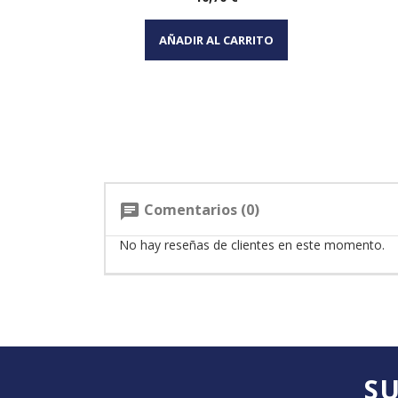
Vista rápida

AÑADIR AL CARRITO
Comentarios (0)
chat
No hay reseñas de clientes en este momento.
SU