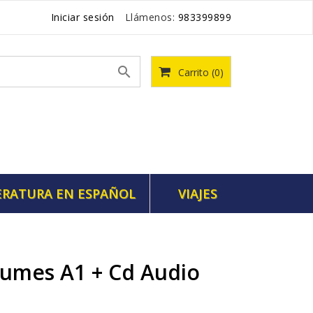
Iniciar sesión
Llámenos:
983399899

Carrito
(0)
ERATURA EN ESPAÑOL
VIAJES
gumes A1 + Cd Audio