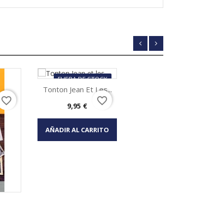
FUERA DE STOCK
Tonton Jean Et Les...
favorite_border
favorite_border
Precio
9,95 €
Vista rápida

AÑADIR AL CARRITO
Halt