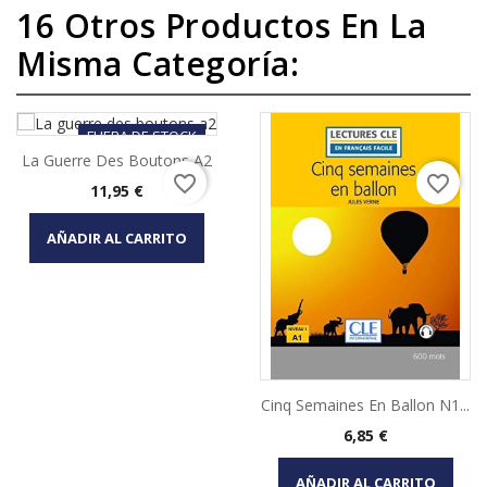
16 Otros Productos En La
Misma Categoría:
FUERA DE STOCK
La Guerre Des Boutons A2
favorite_border
favorite_border
Precio
11,95 €
AÑADIR AL CARRITO
Cinq Semaines En Ballon N1...
Precio
6,85 €
AÑADIR AL CARRITO