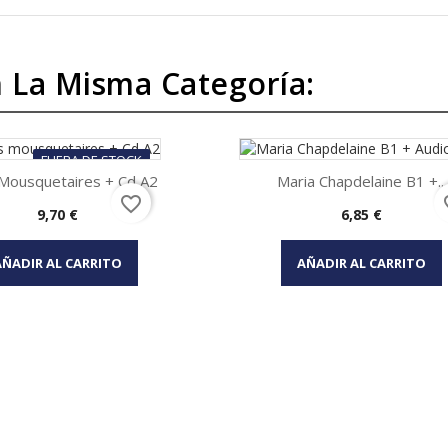
 La Misma Categoría:
FUERA DE STOCK
 Mousquetaires + Cd A2
Maria Chapdelaine B1 +...
favorite_border
fav
Precio
Precio
9,70 €
6,85 €
Vista rápida
Vista rápida


AÑADIR AL CARRITO
AÑADIR AL CARRITO