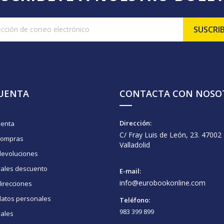
CUENTA
CONTACTA CON NOSO
Dirección:
uenta
C/ Fray Luis de León, 23. 47002
compras
Valladolid
devoluciones
vales descuento
E-mail:
info@eurobookonline.com
irecciones
datos personales
Teléfono:
983 399 899
vales