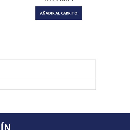
Vista rápida

base
AÑADIR AL CARRITO
AÑA
TÍN