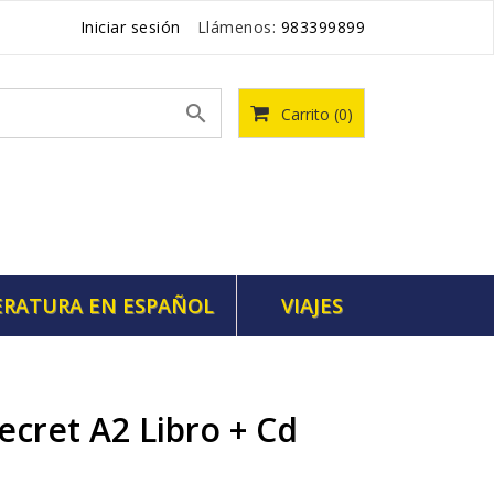
Iniciar sesión
Llámenos:
983399899

Carrito
(0)
ERATURA EN ESPAÑOL
VIAJES
ecret A2 Libro + Cd