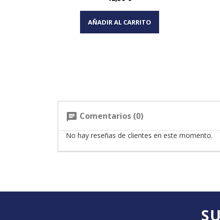
Vista rápida

AÑADIR AL CARRITO
Comentarios (0)
chat
No hay reseñas de clientes en este momento.
SU