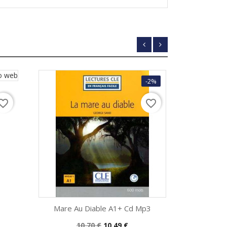
-2%
orite_border
favorite_border
Mare Au Diable A1+ Cd Mp3
Medecin
Precio
Precio
10,70 €
10,49 €