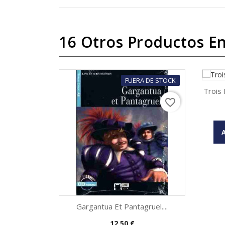
16 Otros Productos En
FUERA DE STOCK
Trois
favorite_border
Gargantua Et Pantagruel....
Precio
12,50 €