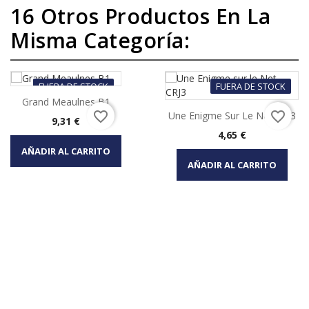
16 Otros Productos En La
Misma Categoría:
FUERA DE STOCK
FUERA DE STOCK
Grand Meaulnes B1
favorite_border
favorite_border
Une Enigme Sur Le Net CRJ3
Precio
9,31 €
Precio
4,65 €
AÑADIR AL CARRITO
AÑADIR AL CARRITO