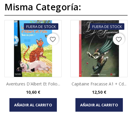
Misma Categoría:
FUERA DE STOCK
FUERA DE STOCK
favorite_border
favorite_border
Aventures D'Albert Et Folio...
Capitaine Fracasse A1 + Cd...
Precio
Precio
10,60 €
12,50 €
AÑADIR AL CARRITO
AÑADIR AL CARRITO