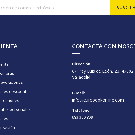
CUENTA
CONTACTA CON NOSO
Dirección:
uenta
C/ Fray Luis de León, 23. 47002
compras
Valladolid
devoluciones
vales descuento
E-mail:
info@eurobookonline.com
irecciones
datos personales
Teléfono:
983 399 899
vales
ar sesión