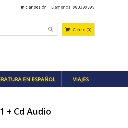
Iniciar sesión
Llámenos:
983399899

Carrito
(0)
ERATURA EN ESPAÑOL
VIAJES
B1 + Cd Audio