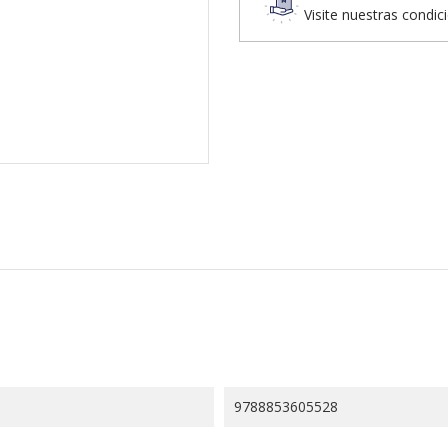
Visite nuestras condic
9788853605528