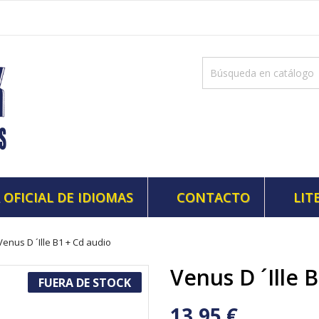
 OFICIAL DE IDIOMAS
CONTACTO
LIT
Venus D ´Ille B1 + Cd audio
Venus D ´Ille 
FUERA DE STOCK
13,95 €