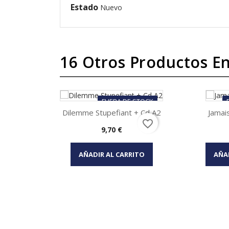
Estado
Nuevo
16 Otros Productos En
FUERA DE STOCK
Dilemme Stupefiant + Cd A2
Jamai
favorite_border
Precio
9,70 €
Vista rápida


AÑADIR AL CARRITO
AÑA