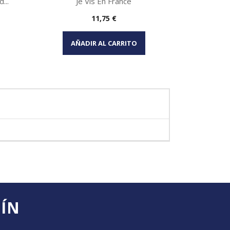
...
Je Vis En France
Precio
11,75 €
Vista rápida

AÑADIR AL CARRITO
TÍN