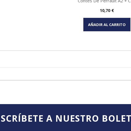
Contes De Perrault A2 + Cd
Precio
10,70 €
Vista rápida

AÑADIR AL CARRITO
SCRÍBETE A NUESTRO BOLE