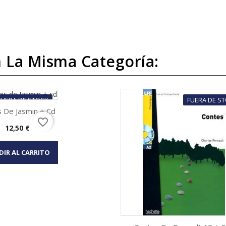
 La Misma Categoría:
FUERA DE STOCK
FUERA DE S
s De Jasmin + Cd
favorite_border
Precio
12,50 €
Vista rápida
DIR AL CARRITO