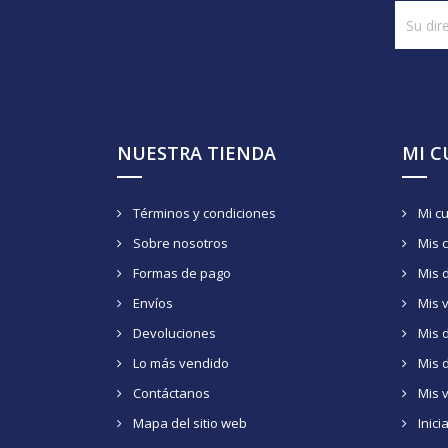
NUESTRA TIENDA
MI 
Términos y condiciones
Mi c
Sobre nosotros
Mis 
Formas de pago
Mis 
Envíos
Mis 
Devoluciones
Mis d
Lo más vendido
Mis 
Contáctanos
Mis 
Mapa del sitio web
Inici