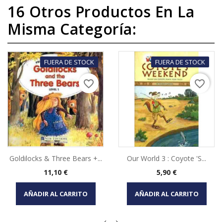
16 Otros Productos En La
Misma Categoría:
FUERA DE STOCK
FUERA DE STOCK
favorite_border
favorite_border
Goldilocks & Three Bears +...
Our World 3 : Coyote 's...
Precio
Precio
11,10 €
5,90 €
AÑADIR AL CARRITO
AÑADIR AL CARRITO