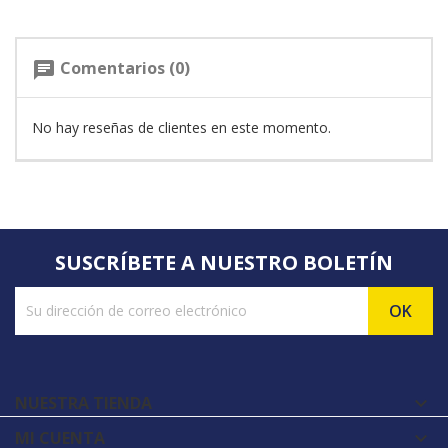
Comentarios (0)
chat
No hay reseñas de clientes en este momento.
SUSCRÍBETE A NUESTRO BOLETÍN
NUESTRA TIENDA

MI CUENTA
