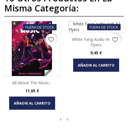
Misma Categoría:
FUERA DE STOCK
FUERA DE STOCK
favorite_border
favorite_border
White Fang Audio Web A2
Flyers
Precio
9,45 €
AÑADIR AL CARRITO
All About The Music...
Precio
11,65 €
AÑADIR AL CARRITO