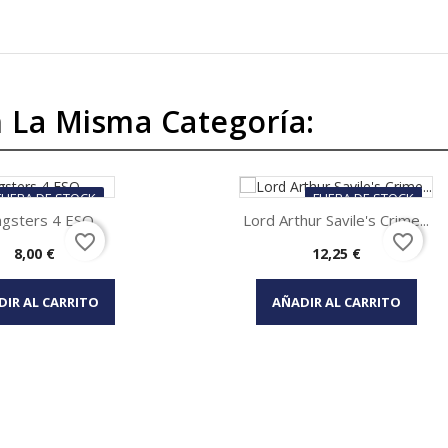
 La Misma Categoría:
FUERA DE STOCK
FUERA DE STOCK
gsters 4 ESO
Lord Arthur Savile's Crime...
favorite_border
favorite_border
Precio
Precio
8,00 €
12,25 €
Vista rápida
Vista rápida

DIR AL CARRITO
AÑADIR AL CARRITO