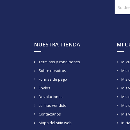
NUESTRA TIENDA
MI 
Términos y condiciones
Mi c
Sobre nosotros
Mis 
Formas de pago
Mis 
Envíos
Mis 
Devoluciones
Mis d
Lo más vendido
Mis 
Contáctanos
Mis 
Mapa del sitio web
Inici