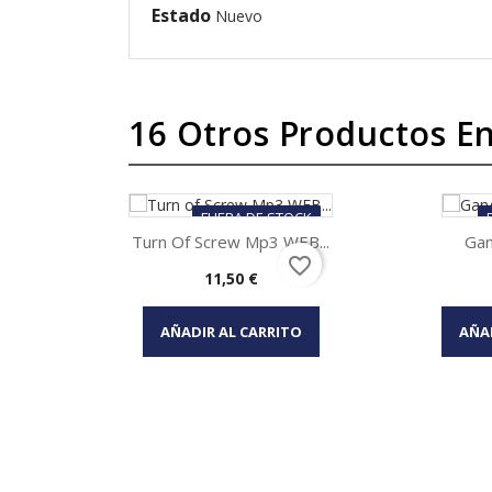
Estado
Nuevo
16 Otros Productos En
FUERA DE STOCK
Turn Of Screw Mp3 WEB...
Gan
favorite_border
Precio
11,50 €
Vista rápida


AÑADIR AL CARRITO
AÑA