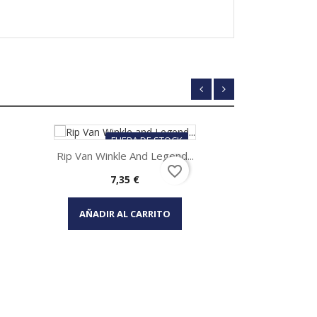
FUERA DE STOCK
Rip Van Winkle And Legend...
favorite_border
Precio
7,35 €
Vista rápida

AÑADIR AL CARRITO