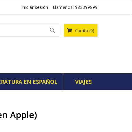
Iniciar sesión
Llámenos:
983399899

Carrito
(0)
ERATURA EN ESPAÑOL
VIAJES
n Apple)