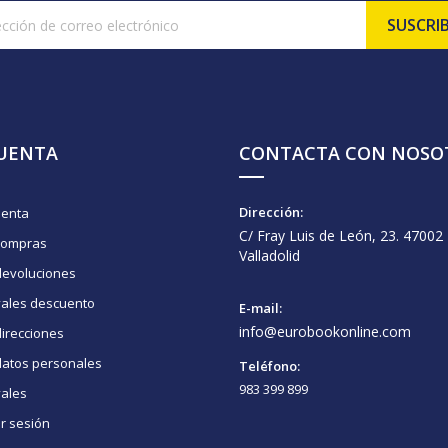
CUENTA
CONTACTA CON NOSO
Dirección:
uenta
C/ Fray Luis de León, 23. 47002
compras
Valladolid
devoluciones
vales descuento
E-mail:
info@eurobookonline.com
irecciones
datos personales
Teléfono:
983 399 899
vales
ar sesión