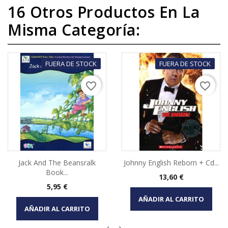
16 Otros Productos En La
Misma Categoría:
FUERA DE STOCK
FUERA DE STOCK
favorite_border
favorite_border
Jack And The Beansralk
Johnny English Reborn + Cd...
Book...
Precio
13,60 €
Precio
5,95 €
AÑADIR AL CARRITO
AÑADIR AL CARRITO