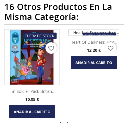
16 Otros Productos En La
Misma Categoría:
FUERA DE STOCK
FUERA DE STOCK
Heart Of Darkness + Cd...
favorite_border
favorite_border
Precio
12,20 €
AÑADIR AL CARRITO
Tin Soldier Pack British...
Precio
10,95 €
AÑADIR AL CARRITO