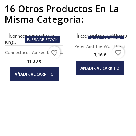
16 Otros Productos En La
Misma Categoría:
FUERA DE STOCK
FUERA DE STOCK
Peter And The Wolf Bcer3
favorite_border
favorite_border
Connectucut Yankee In King...
Precio
7,16 €
Precio
11,30 €
AÑADIR AL CARRITO
AÑADIR AL CARRITO