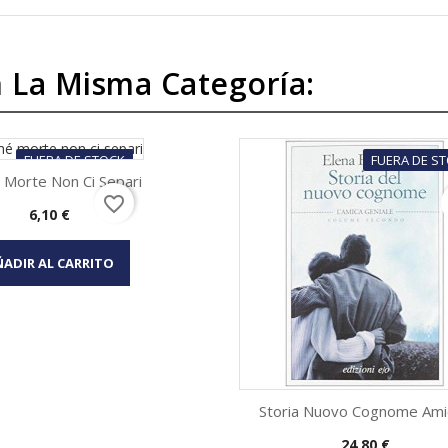
 La Misma Categoría:
FUERA DE STOCK
FUERA DE S
 Morte Non Ci Separi
favorite_border
Precio
6,10 €
Vista rápida

ADIR AL CARRITO
Storia Nuovo Cognome Amic
Precio
24,80 €