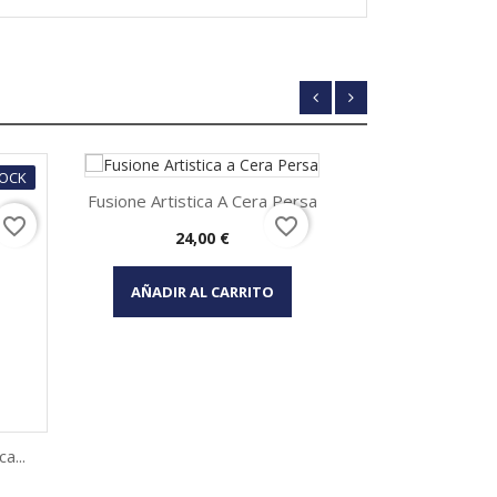
TOCK
Fusione Artistica A Cera Persa
favorite_border
favorite_border
Precio
24,00 €
Vista rápida

AÑADIR AL CARRITO
a...
Jack Fru