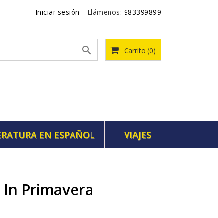
Iniciar sesión
Llámenos:
983399899

Carrito
(0)
ERATURA EN ESPAÑOL
VIAJES
a In Primavera