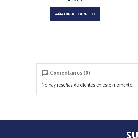
Vista rápida

AÑADIR AL CARRITO
Comentarios (0)
chat
No hay reseñas de clientes en este momento.
SU