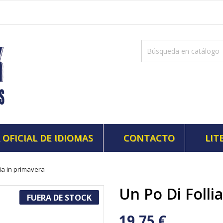
 OFICIAL DE IDIOMAS
CONTACTO
LIT
lia in primavera
Un Po Di Folli
FUERA DE STOCK
19,75 €