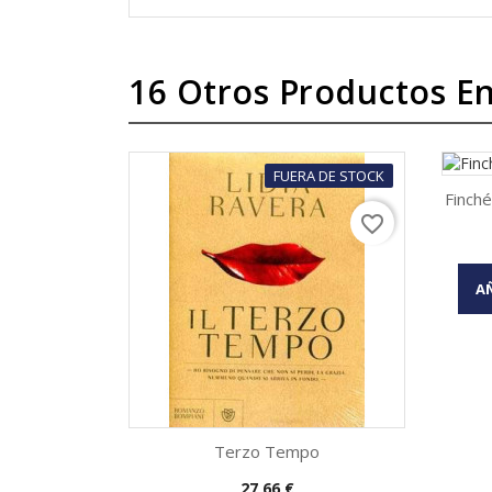
16 Otros Productos En
FUERA DE STOCK
Finché
favorite_border
AÑ
Terzo Tempo
Precio
27,66 €