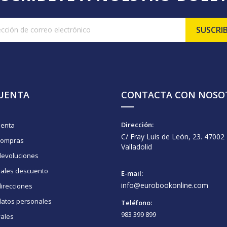
CUENTA
CONTACTA CON NOSO
Dirección:
uenta
C/ Fray Luis de León, 23. 47002
compras
Valladolid
devoluciones
vales descuento
E-mail:
info@eurobookonline.com
irecciones
datos personales
Teléfono:
983 399 899
vales