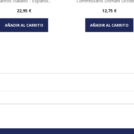
antos Italiano - Español...
Commissario Domani Uccider
Precio
Precio
22,95 €
12,75 €
Vista rápida
Vista rápida


AÑADIR AL CARRITO
AÑADIR AL CARRITO