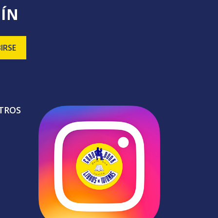
TÍN
TROS