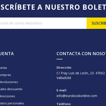
SCRÍBETE A NUESTRO BOLE
CUENTA
CONTACTA CON NOSO
Dirección:
uenta
C/ Fray Luis de León, 23. 47002
compras
Valladolid
devoluciones
vales descuento
E-mail:
info@eurobookonline.com
irecciones
datos personales
Teléfono: