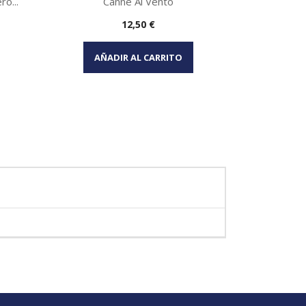
ò...
Canne Al Vento
Precio
12,50 €
Vista rápida

AÑADIR AL CARRITO