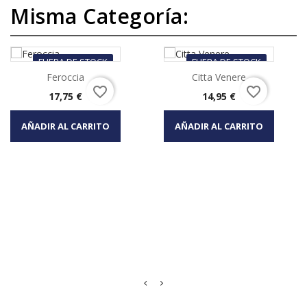
Misma Categoría:
FUERA DE STOCK
FUERA DE STOCK
Feroccia
Citta Venere
favorite_border
favorite_border
Precio
Precio
17,75 €
14,95 €
AÑADIR AL CARRITO
AÑADIR AL CARRITO