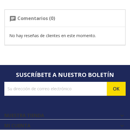
Comentarios (0)
chat
No hay reseñas de clientes en este momento.
SUSCRÍBETE A NUESTRO BOLETÍN
NUESTRA TIENDA

MI CUENTA
