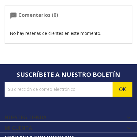
Comentarios (0)
chat
No hay reseñas de clientes en este momento.
SUSCRÍBETE A NUESTRO BOLETÍN
NUESTRA TIENDA

MI CUENTA
