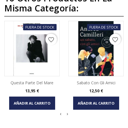
Misma Categoría:
FUERA DE STOCK
FUERA DE STOCK
favorite_border
favorite_border
Questa Parte Del Mare
Sabato Con Gli Amici
Precio
Precio
13,95 €
12,50 €
AÑADIR AL CARRITO
AÑADIR AL CARRITO