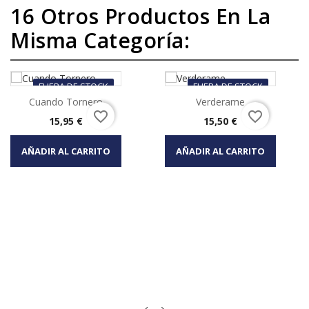
16 Otros Productos En La
Misma Categoría:
FUERA DE STOCK
FUERA DE STOCK
Cuando Tornero
Verderame
favorite_border
favorite_border
Precio
Precio
15,95 €
15,50 €
AÑADIR AL CARRITO
AÑADIR AL CARRITO